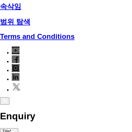
속삭임
범위 탐색
Terms and Conditions
Enquiry
Title*