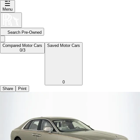
Menu
Search Pre-Owned
Compared Motor Cars
Saved Motor Cars
0
/3
0
Share
Print