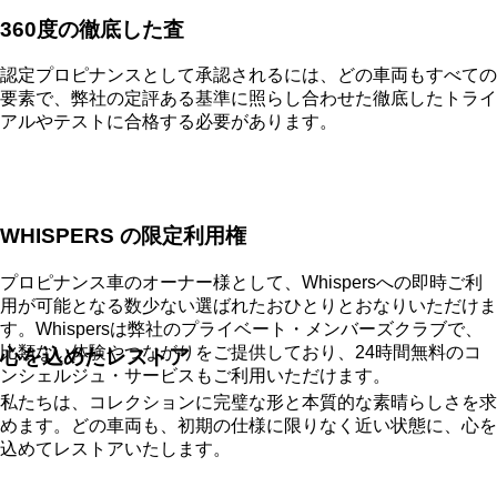
360度の徹底した査
認定プロピナンスとして承認されるには、どの車両もすべての
要素で、弊社の定評ある基準に照らし合わせた徹底したトライ
アルやテストに合格する必要があります。
WHISPERS の限定利用権
プロピナンス車のオーナー様として、Whispersへの即時ご利
用が可能となる数少ない選ばれたおひとりとおなりいただけま
す。Whispersは弊社のプライベート・メンバーズクラブで、
比類ない体験やつながりをご提供しており、24時間無料のコ
心を込めたレストア
ンシェルジュ・サービスもご利用いただけます。
私たちは、コレクションに完璧な形と本質的な素晴らしさを求
めます。どの車両も、初期の仕様に限りなく近い状態に、心を
込めてレストアいたします。