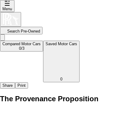
Menu
Search Pre-Owned
Compared Motor Cars
Saved Motor Cars
0
/3
0
Share
Print
The Provenance Proposition